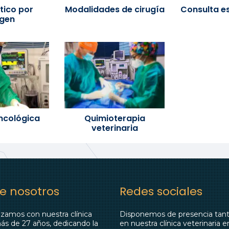
tico por
Modalidades de cirugía
Consulta e
gen
ncológica
Quimioterapia
veterinaria
e nosotros
Redes sociales
amos con nuestra clínica
Disponemos de presencia tanto
ás de 27 años, dedicando la
en nuestra clínica veterinaria e