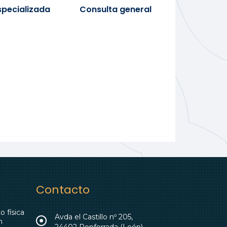
specializada
Consulta general
Contacto
 física
Avda el Castillo nº 205,
n
24402 Ponferrada (León)