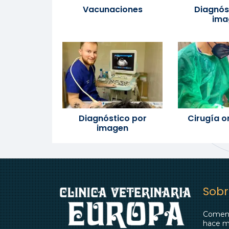
Vacunaciones
Diagnós
ima
Diagnóstico por
Cirugía o
imagen
Sobr
Comenz
hace m