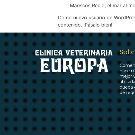
Mariscos Recio, el mar al me
Como nuevo usuario de WordPress
contenido. ¡Pásalo bien!
Sobr
Comenz
hace m
mejor v
al cui
pueda d
de requ